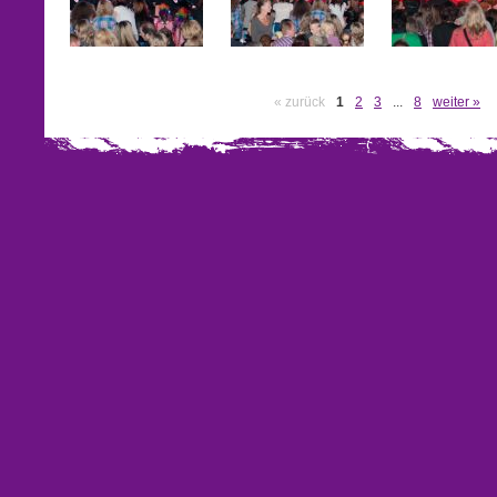
« zurück
1
2
3
...
8
weiter »