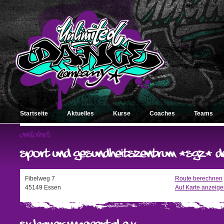
Startseite
Aktuelles
Kurse
Coaches
Teams
Fibelweg 7
Route berechnen
45149 Essen
Auf Karte anzeig