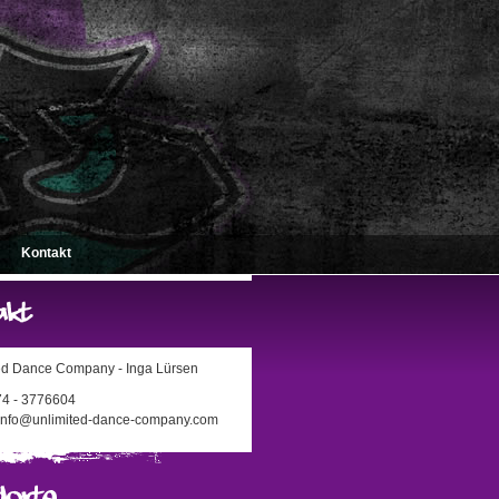
Kontakt
ed Dance Company - Inga Lürsen
174 - 3776604
 info@unlimited-dance-company.com