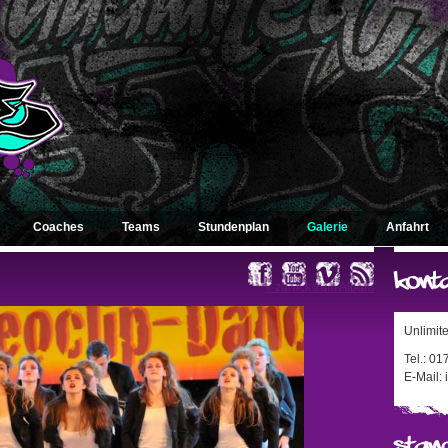
Coaches
Teams
Stundenplan
Galerie
Anfahrt
« zurück zum Album
Unlimit
Tel.: 0
E-Mail: