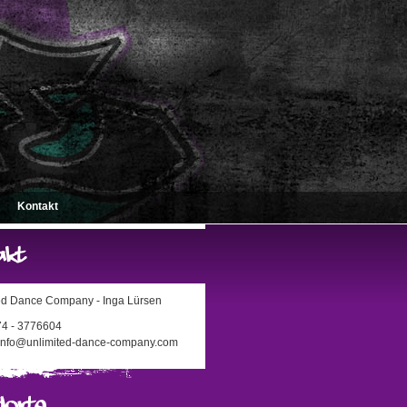
Kontakt
ed Dance Company - Inga Lürsen
174 - 3776604
 info@unlimited-dance-company.com