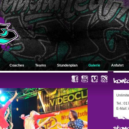
Coaches
Teams
Stundenplan
Galerie
Anfahrt
« zurück zum Album
Unlimit
Tel.: 0
E-Mail: