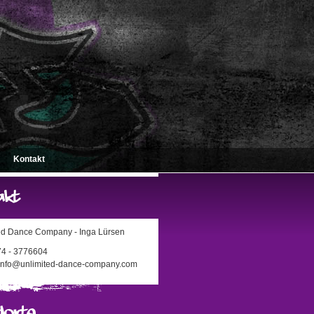
Kontakt
ed Dance Company - Inga Lürsen
174 - 3776604
 info@unlimited-dance-company.com