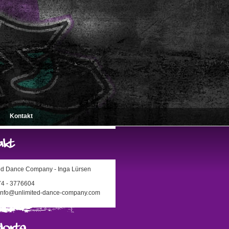
Kontakt
ed Dance Company - Inga Lürsen
174 - 3776604
 info@unlimited-dance-company.com