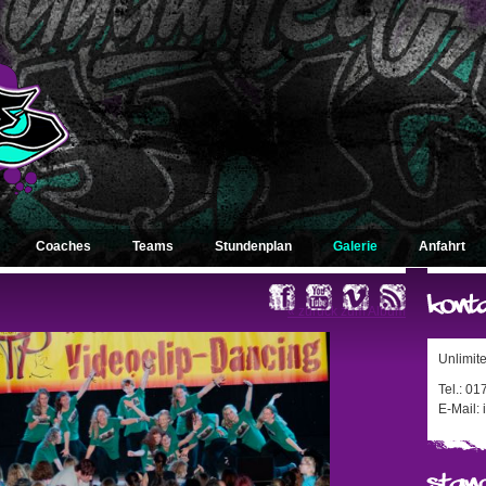
Coaches
Teams
Stundenplan
Galerie
Anfahrt
« zurück zum Album
Unlimit
Tel.: 0
E-Mail: