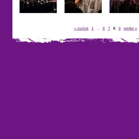
« zurück
1
...
6
7
8
9
weiter »