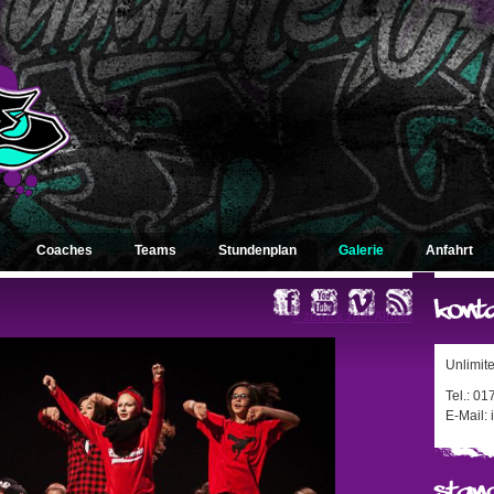
Coaches
Teams
Stundenplan
Galerie
Anfahrt
« zurück zum Album
Unlimit
Tel.: 0
E-Mail: