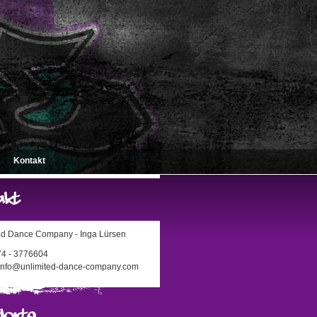
Kontakt
ed Dance Company - Inga Lürsen
174 - 3776604
 info@unlimited-dance-company.com