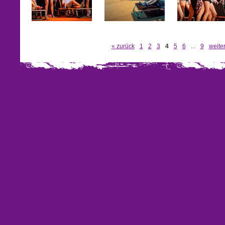
« zurück
1
2
3
4
5
6
...
9
weiter