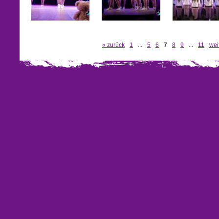
« zurück
1
...
5
6
7
8
9
...
11
wei