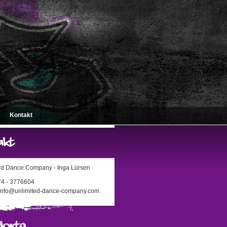
Kontakt
ed Dance Company - Inga Lürsen
174 - 3776604
 info@unlimited-dance-company.com