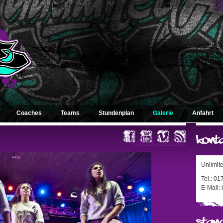
Coaches
Teams
Stundenplan
Galerie
Anfahrt
« zurück zum Album
Unlimit
Tel.: 0
E-Mail: