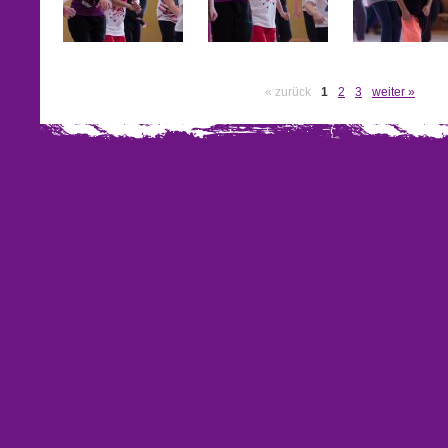
« zurück
1
2
3
weiter »