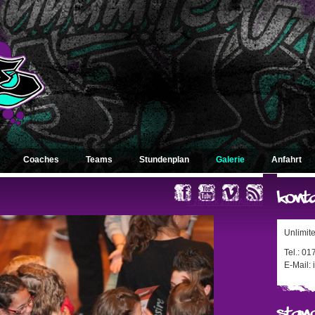
Coaches
Teams
Stundenplan
Galerie
Anfahrt
« zurück zum Album
Unlimit
Tel.: 0
E-Mail: