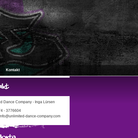
Kontakt
ed Dance Company - Inga Lürsen
174 - 3776604
 info@unlimited-dance-company.com