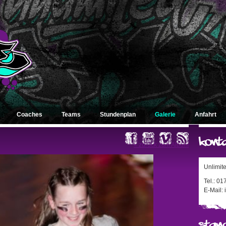
Coaches
Teams
Stundenplan
Galerie
Anfahrt
« zurück zum Album
Unlimit
Tel.: 0
E-Mail: