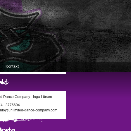
Kontakt
ed Dance Company - Inga Lürsen
174 - 3776604
 info@unlimited-dance-company.com