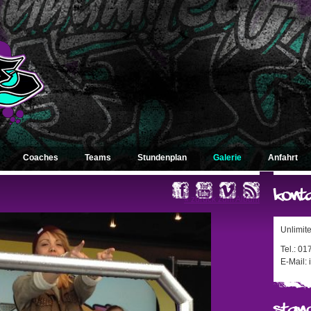
Coaches
Teams
Stundenplan
Galerie
Anfahrt
« zurück zum Album
Unlimit
Tel.: 0
E-Mail: