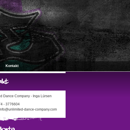
Kontakt
ed Dance Company - Inga Lürsen
174 - 3776604
 info@unlimited-dance-company.com