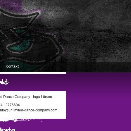
Kontakt
ed Dance Company - Inga Lürsen
174 - 3776604
 info@unlimited-dance-company.com