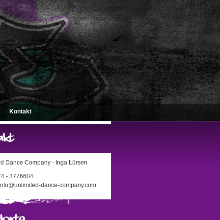
Kontakt
ed Dance Company - Inga Lürsen
174 - 3776604
 info@unlimited-dance-company.com