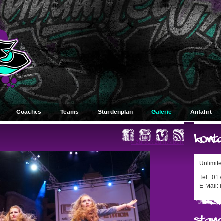
Coaches
Teams
Stundenplan
Galerie
Anfahrt
« zurück zum Album
Unlimit
Tel.: 0
E-Mail: