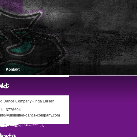
Kontakt
ed Dance Company - Inga Lürsen
174 - 3776604
 info@unlimited-dance-company.com