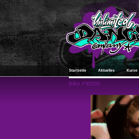
Startseite
Aktuelles
Kurse