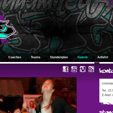
Coaches
Teams
Stundenplan
Galerie
Anfahrt
« zurück zum Album
Unlimit
Tel.: 0
E-Mail: