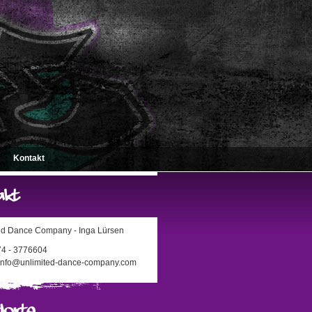
Kontakt
ed Dance Company - Inga Lürsen
174 - 3776604
 info@unlimited-dance-company.com