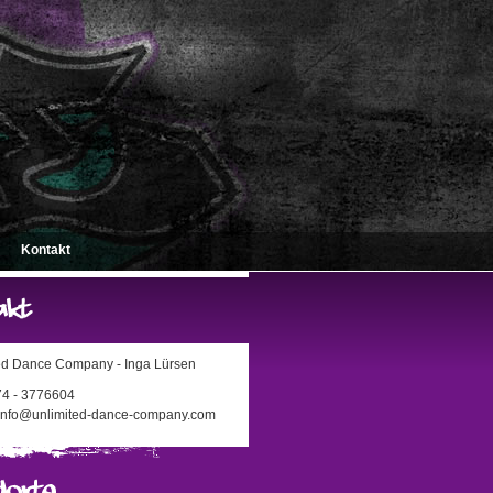
Kontakt
ed Dance Company - Inga Lürsen
174 - 3776604
 info@unlimited-dance-company.com