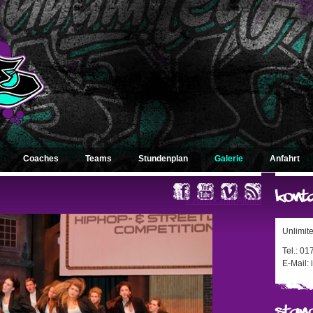
Coaches
Teams
Stundenplan
Galerie
Anfahrt
« zurück zum Album
Unlimit
Tel.: 0
E-Mail: