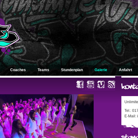
Coaches
Teams
Stundenplan
Galerie
Anfahrt
« zurück zum Album
Unlimit
Tel.: 0
E-Mail: