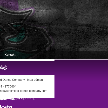
Kontakt
ed Dance Company - Inga Lürsen
174 - 3776604
 info@unlimited-dance-company.com