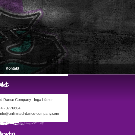
Kontakt
ed Dance Company - Inga Lürsen
174 - 3776604
 info@unlimited-dance-company.com