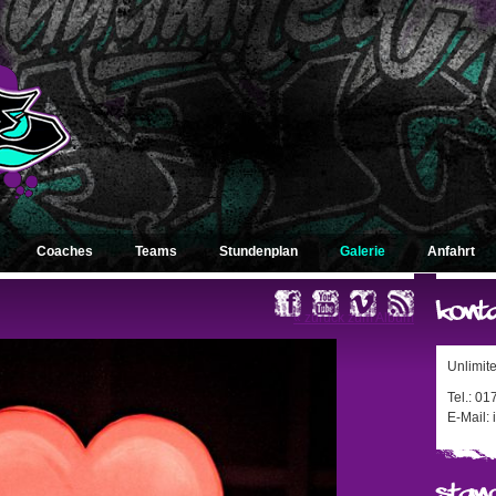
Coaches
Teams
Stundenplan
Galerie
Anfahrt
« zurück zum Album
Unlimit
Tel.: 0
E-Mail: