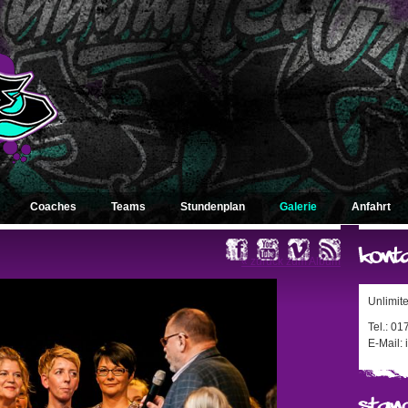
Coaches
Teams
Stundenplan
Galerie
Anfahrt
« zurück zum Album
Unlimit
Tel.: 0
E-Mail: