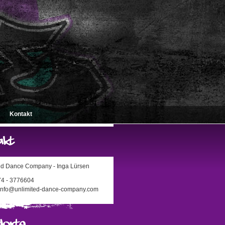
Kontakt
ed Dance Company - Inga Lürsen
174 - 3776604
 info@unlimited-dance-company.com