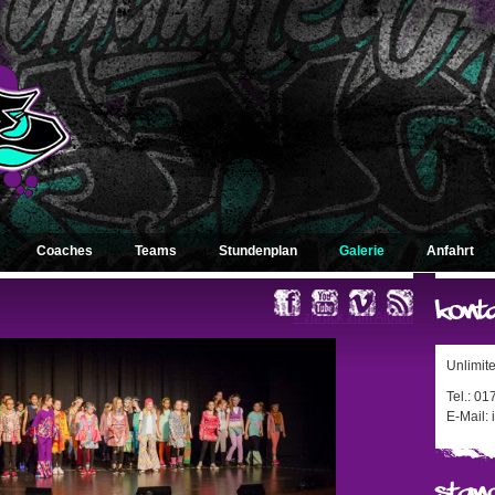
Coaches
Teams
Stundenplan
Galerie
Anfahrt
« zurück zum Album
Unlimit
Tel.: 0
E-Mail: