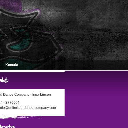
Kontakt
ed Dance Company - Inga Lürsen
174 - 3776604
 info@unlimited-dance-company.com