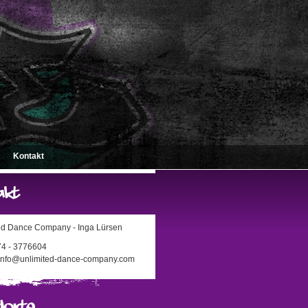
Kontakt
ed Dance Company - Inga Lürsen
174 - 3776604
 info@unlimited-dance-company.com