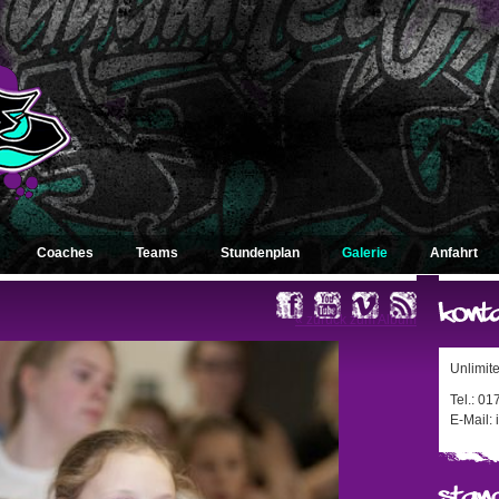
Coaches
Teams
Stundenplan
Galerie
Anfahrt
« zurück zum Album
Unlimit
Tel.: 0
E-Mail: