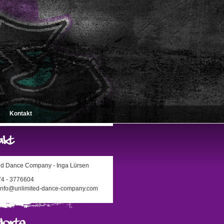
Kontakt
ed Dance Company - Inga Lürsen
174 - 3776604
 info@unlimited-dance-company.com