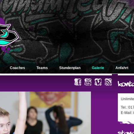
Coaches
Teams
Stundenplan
Galerie
Anfahrt
« zurück zum Album
Unlimit
Tel.: 0
E-Mail: